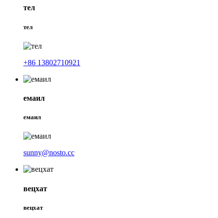
тел
тел
+86 13802710921
емаил
емаил
sunny@nosto.cc
вецхат
вецхат