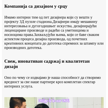
Компанија са дизајном у срцу
Имамо интерни тим од пет дизајнера који су вешти у
пројекту 3Д пуззле стадиона.Дизајнери имају мешавину
интересовања и дугогодишњег искуства, дизајнирајући
лиценциране производе и радећи са уметницима и
носиоцима права.Захваљујући њима, који се баве сваким
аспектом процеса дизајна производа, од почетних
креативних концепата до датотека спремних за штампу или
производних датотека.
Свеж, иновативан садржај и квалитетан
дизајн
Оно по чему се издвајамо је наша способност да створимо
вредност за све наше партнере кроз комплетан спектар
интерних услуга.