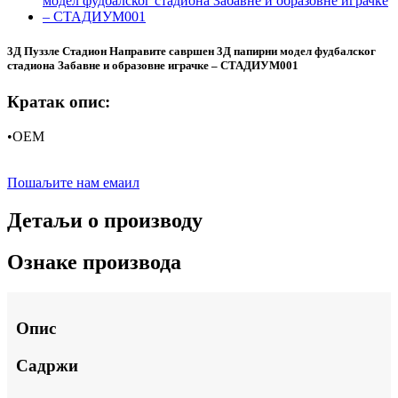
3Д Пуззле Стадион Направите савршен 3Д папирни модел фудбалског
стадиона Забавне и образовне играчке – СТАДИУМ001
Кратак опис:
•ОЕМ
Пошаљите нам емаил
Детаљи о производу
Ознаке производа
Опис
Садржи