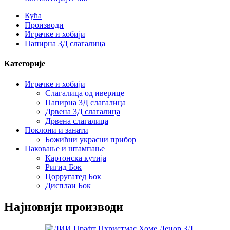
Кућа
Производи
Играчке и хобији
Папирна 3Д слагалица
Категорије
Играчке и хобији
Слагалица од иверице
Папирна 3Д слагалица
Дрвена 3Д слагалица
Дрвена слагалица
Поклони и занати
Божићни украсни прибор
Паковање и штампање
Картонска кутија
Ригид Бок
Цорругатед Бок
Дисплаи Бок
Најновији производи