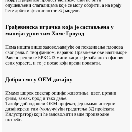
одушевљени слагалицама које се могу обојити, а на крају
ћете добити фасцинантне 3Д моделе.
Грађевинска играчка која је састављена у
минијатурни тим Хоме Гроунд
Нема ништа више задовољавајуће од показивања плодова
свог рада.И твој фандом, наравно.Прављење ове Балтиморе
Равенс реплике БРКСЛЗ мини кациге је забавно за фанове
свих узраста, и то је посао који вреди показати.
Добри смо у ОЕМ дизајну
Имамо широк спектар опција: животиња, цвет, цртани
филм, замак, брод и тако даље.
Такође добродошли ОЕМ пројекат, јер имамо интерни
дизајнерски тим (укључујући градитеља 3Д пројеката,
Иллустратор) који ће задовољити ваше производне
потребе.