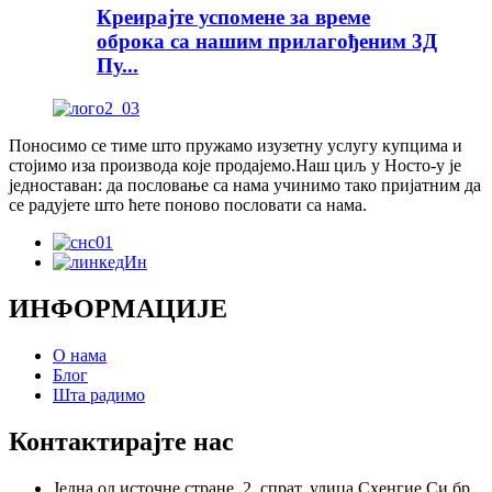
Креирајте успомене за време
оброка са нашим прилагођеним 3Д
Пу...
Поносимо се тиме што пружамо изузетну услугу купцима и
стојимо иза производа које продајемо.Наш циљ у Носто-у је
једноставан: да пословање са нама учинимо тако пријатним да
се радујете што ћете поново пословати са нама.
ИНФОРМАЦИЈЕ
О нама
Блог
Шта радимо
Контактирајте нас
Једна од источне стране, 2. спрат, улица Схенгие Си бр.