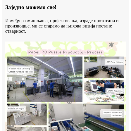
Заједно можемо све!
Између размишљања, пројектовања, израде прототипа и
производње, ми се старамо да њихова визија постане
стварност.