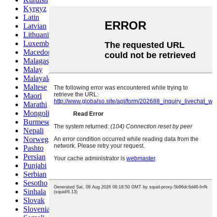
Kyrgyz
Latin
Latvian
Lithuanian
Luxembou..
Macedonian
Malagasy
Malay
Malayalam
Maltese
Maori
Marathi
Mongolian
Burmese
Nepali
Norwegian
Pashto
Persian
Punjabi
Serbian
Sesotho
Sinhala
Slovak
Slovenian