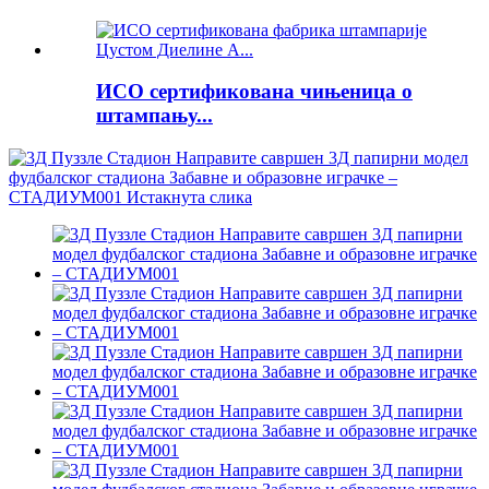
ИСО сертификована чињеница о
штампању...