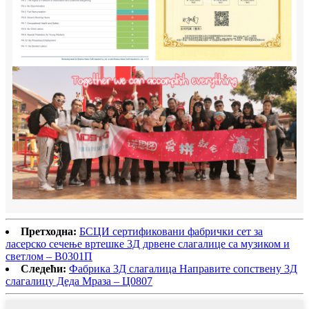
Претходна:
БСЦИ сертификовани фабрички сет за
ласерско сечење вртешке 3Д дрвене слагалице са музиком и
светлом – В0301П
Следећи:
Фабрика 3Д слагалица Направите сопствену 3Д
слагалицу Деда Мраза – Ц0807