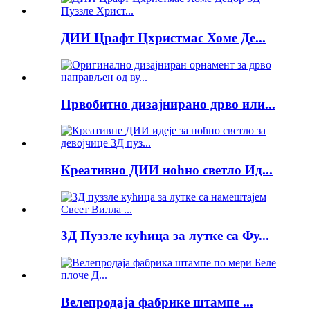
ДИИ Црафт Цхристмас Хоме Де...
Првобитно дизајнирано дрво или...
Креативно ДИИ ноћно светло Ид...
3Д Пуззле кућица за лутке са Фу...
Велепродаја фабрике штампе ...