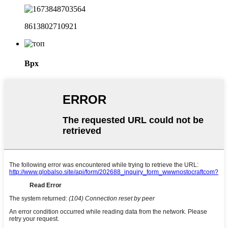
8613802710921
Врх