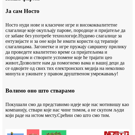
Ја сам Носто
Носто нуди нове и класичне игре и висококвалитетне
слагалице које окупљају парове, породице и пријатеље да
се забаве без употребе технологије.Нудимо слагалице за
ентузијасте и за оне који ће имати користи од терапије
слагалицама. Загонетке и игре пружају савршену прилику
да проведете квалитетно време са пријатељима и
породицом и створите успомене које ће трајати цео
живот.Дозволите нам да помогнемо вама и вашој деци да
се одвојите од свих тих електронских медија на неколико
минута и уживате у правом друштвеном умрежавању!
Волимо оно што стварамо
Покушали смо да представимо идеје које нас мотивишу као
компанију, ствари које нас чине тимом, а не скупом људи
који раде на истом месту.Срећни смо што смо тим.