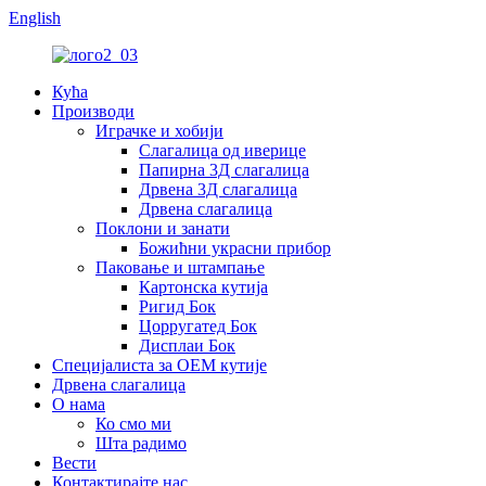
English
Кућа
Производи
Играчке и хобији
Слагалица од иверице
Папирна 3Д слагалица
Дрвена 3Д слагалица
Дрвена слагалица
Поклони и занати
Божићни украсни прибор
Паковање и штампање
Картонска кутија
Ригид Бок
Цорругатед Бок
Дисплаи Бок
Специјалиста за ОЕМ кутије
Дрвена слагалица
О нама
Ко смо ми
Шта радимо
Вести
Контактирајте нас