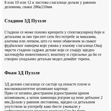
8 или 10 или 12 к листова слагалице долази у равним
деловима, сваки 286к210мм
Стадион 3Д Пуззле
Стадион се може поново креирати у спектакуларној боји и
детаљима за око три-пет сати без потребе за маказама,
алатима или лепком, што га чини обавезним за сваког
фудбалског навијача који ужива у изазову слагалице.Овај
чврсти стадион садржи делове који се спајају заједно
захтевајући инвентивност, вештину и стрпљење да би се
створио упадљиво детаљан модел домаћег терена.
Фоам 3Д Пуззле
3Д делови слагалице се састоје од пенасте плоче и
висококвалитетне штампане картице.
Прво се штампа двостраним једностраним црним
штампањем, а затим ламинира језгром од пене дебљине 2
мм.Долази у равним листовима, заједно са детаљним
упутством за употребу како бисте уживали у
нефрустрираном процесу монтаже.Сви ће бити