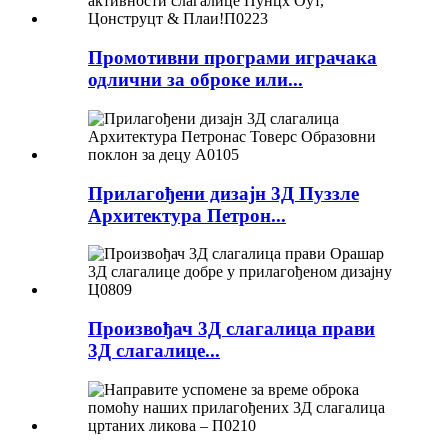
Промотивни програми играчака
одлични за оброке или...
Прилагођени дизајн 3Д Пуззле
Архитектура Петрон...
Произвођач 3Д слагалица прави
3Д слагалице...