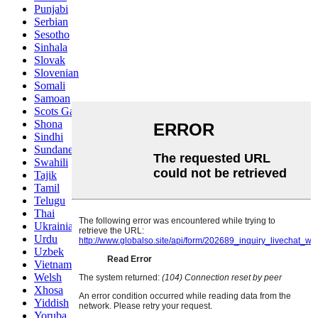
Punjabi
Serbian
Sesotho
Sinhala
Slovak
Slovenian
Somali
Samoan
Scots Gaelic
Shona
Sindhi
Sundanese
Swahili
Tajik
Tamil
Telugu
Thai
Ukrainian
Urdu
Uzbek
Vietnamese
Welsh
Xhosa
Yiddish
Yoruba