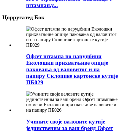
штампању...
Цорругатед Бок
Офсет штампа по наруџбини
Еколошки прихватљиве опције
паковања од валовитог и на
папиру Склопиве картонске кутије
ПБ029
Учините своје валовите кутије
јединственим за ваш бренд Офсет