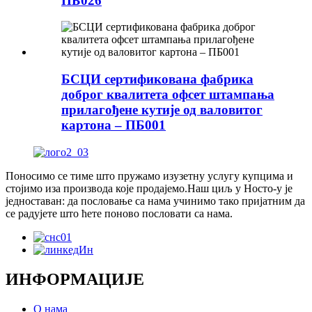
ПБ026
БСЦИ сертификована фабрика
доброг квалитета офсет штампања
прилагођене кутије од валовитог
картона – ПБ001
Поносимо се тиме што пружамо изузетну услугу купцима и
стојимо иза производа које продајемо.Наш циљ у Носто-у је
једноставан: да пословање са нама учинимо тако пријатним да
се радујете што ћете поново пословати са нама.
ИНФОРМАЦИЈЕ
О нама