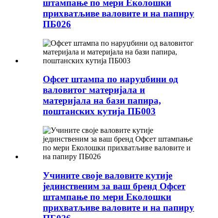
штампање по мери Еколошки
прихватљиве валовите и на папиру
ПБ026
Офсет штампа по наруџбини од
валовитог материјала и
материјала на бази папира,
поштанских кутија ПБ003
Учините своје валовите кутије
јединственим за ваш бренд Офсет
штампање по мери Еколошки
прихватљиве валовите и на папиру