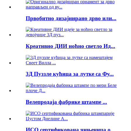
Првобитно дизајнирано дрво или...
Креативно ДИИ ноћно светло Ид...
3Д Пуззле кућица за лутке са Фу...
Велепродаја фабрике штампе ...
ИСО сертификована чињеница о