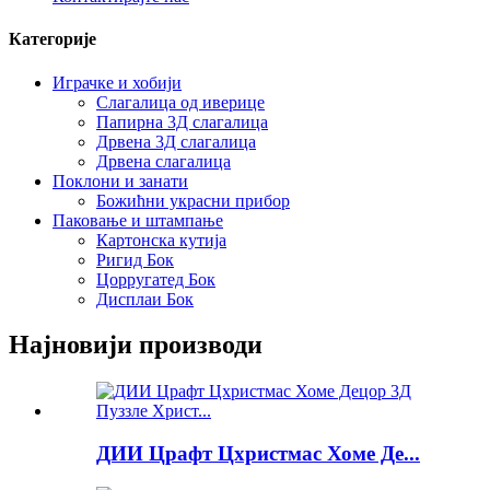
Категорије
Играчке и хобији
Слагалица од иверице
Папирна 3Д слагалица
Дрвена 3Д слагалица
Дрвена слагалица
Поклони и занати
Божићни украсни прибор
Паковање и штампање
Картонска кутија
Ригид Бок
Цорругатед Бок
Дисплаи Бок
Најновији производи
ДИИ Црафт Цхристмас Хоме Де...