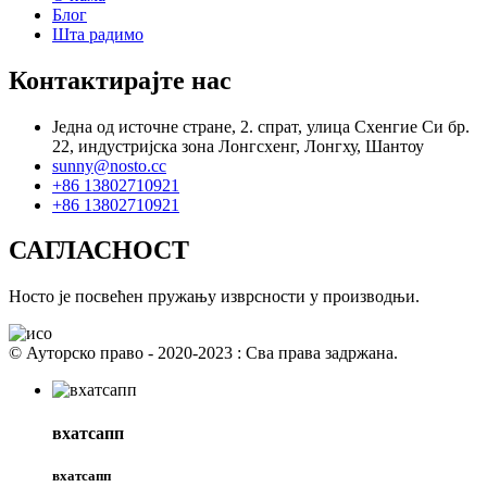
Блог
Шта радимо
Контактирајте нас
Једна од источне стране, 2. спрат, улица Схенгие Си бр.
22, индустријска зона Лонгсхенг, Лонгху, Шантоу
sunny@nosto.cc
+86 13802710921
+86 13802710921
САГЛАСНОСТ
Носто је посвећен пружању изврсности у производњи.
© Ауторско право - 2020-2023 : Сва права задржана.
вхатсапп
вхатсапп