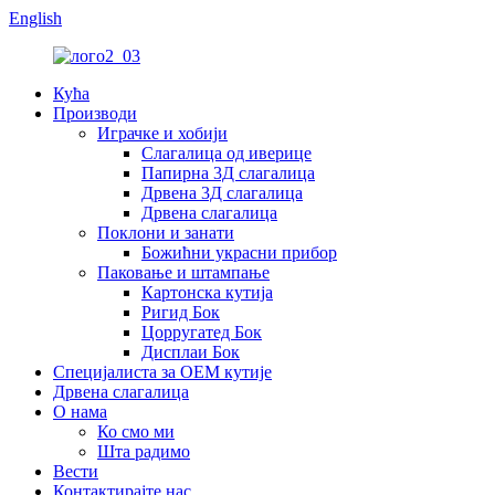
English
Кућа
Производи
Играчке и хобији
Слагалица од иверице
Папирна 3Д слагалица
Дрвена 3Д слагалица
Дрвена слагалица
Поклони и занати
Божићни украсни прибор
Паковање и штампање
Картонска кутија
Ригид Бок
Цорругатед Бок
Дисплаи Бок
Специјалиста за ОЕМ кутије
Дрвена слагалица
О нама
Ко смо ми
Шта радимо
Вести
Контактирајте нас