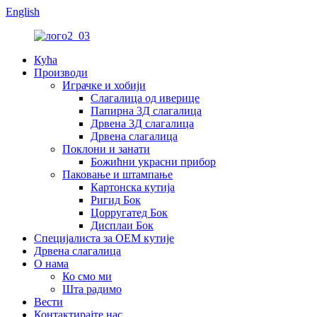
English
Кућа
Производи
Играчке и хобији
Слагалица од иверице
Папирна 3Д слагалица
Дрвена 3Д слагалица
Дрвена слагалица
Поклони и занати
Божићни украсни прибор
Паковање и штампање
Картонска кутија
Ригид Бок
Цорругатед Бок
Дисплаи Бок
Специјалиста за ОЕМ кутије
Дрвена слагалица
О нама
Ко смо ми
Шта радимо
Вести
Контактирајте нас