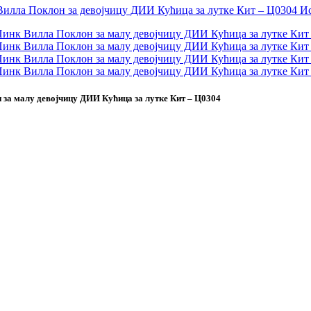
 за малу девојчицу ДИИ Кућица за лутке Кит – Ц0304