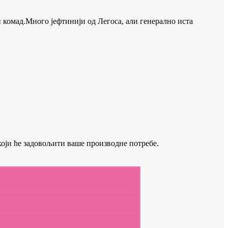
и комад.Много јефтинији од Легоса, али генерално иста
који ће задовољити ваше производне потребе.