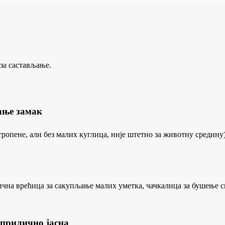
 за састављање.
ање замак
ропене, али без малих куглица, није штетно за животну средину)
стична врећица за сакупљање малих уметка, чачкалица за бушење с
 прилично јасна