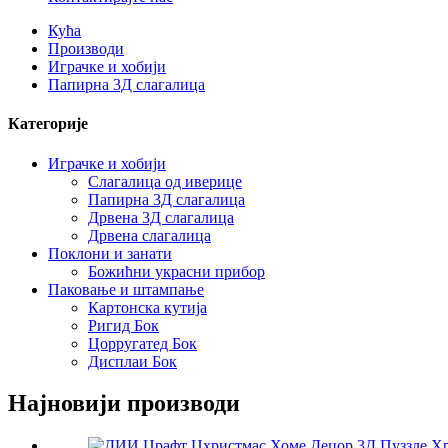
Кућа
Производи
Играчке и хобији
Папирна 3Д слагалица
Категорије
Играчке и хобији
Слагалица од иверице
Папирна 3Д слагалица
Дрвена 3Д слагалица
Дрвена слагалица
Поклони и занати
Божићни украсни прибор
Паковање и штампање
Картонска кутија
Ригид Бок
Цорругатед Бок
Дисплаи Бок
Најновији производи