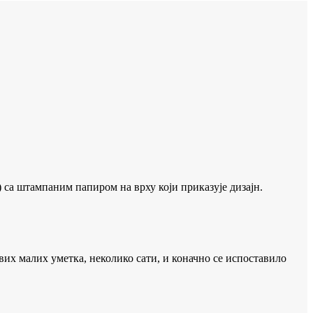
 са штампаним папиром на врху који приказује дизајн.
вих малих уметка, неколико сати, и коначно се испоставило