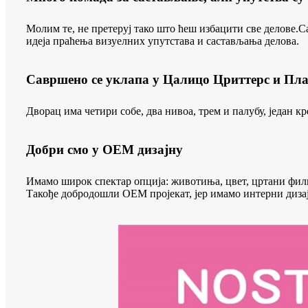
Молим те, не претеруј тако што ћеш избацити све делове.С
идеја праћења визуелних упутстава и састављања делова.
Савршено се уклапа у Цалицо Цриттерс и Пл
Дворац има четири собе, два нивоа, трем и палубу, један к
Добри смо у ОЕМ дизајну
Имамо широк спектар опција: животиња, цвет, цртани филм,
Такође добродошли ОЕМ пројекат, јер имамо интерни дизај