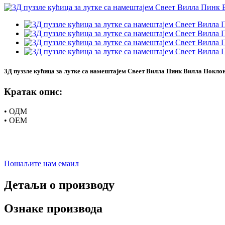
3Д пуззле кућица за лутке са намештајем Свеет Вилла Пинк Вилла Поклон
Кратак опис:
• ОДМ
• ОЕМ
Пошаљите нам емаил
Детаљи о производу
Ознаке производа