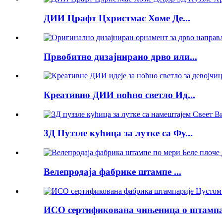
ДИИ Црафт Цхристмас Хоме Де...
Првобитно дизајнирано дрво или...
Креативно ДИИ ноћно светло Ид...
3Д Пуззле кућица за лутке са Фу...
Велепродаја фабрике штампе ...
ИСО сертификована чињеница о штампа