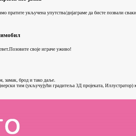
амо пратите укључена упутства/дијаграме да бисте позвали свак
аимобил
ревет.Позовите своје играче уживо!
 замак, брод и тако даље.
нерски тим (укључујући градитеља 3Д пројеката, Иллустратор) 