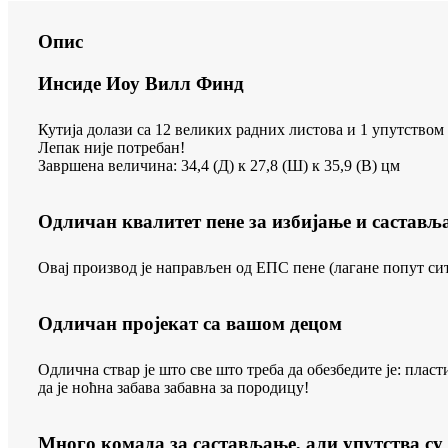
Опис
Инсиде Иоу Вилл Финд
Кутија долази са 12 великих радних листова и 1 упутством
Лепак није потребан!
Завршена величина: 34,4 (Д) к 27,8 (Ш) к 35,9 (В) цм
Одличан квалитет пене за избијање и састављ
Овај производ је направљен од ЕПС пене (лагане попут сит
Одличан пројекат са вашом децом
Одлична ствар је што све што треба да обезбедите је: пла
да је ноћна забава забавна за породицу!
Много комада за састављање, али упутства су