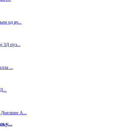
њу...