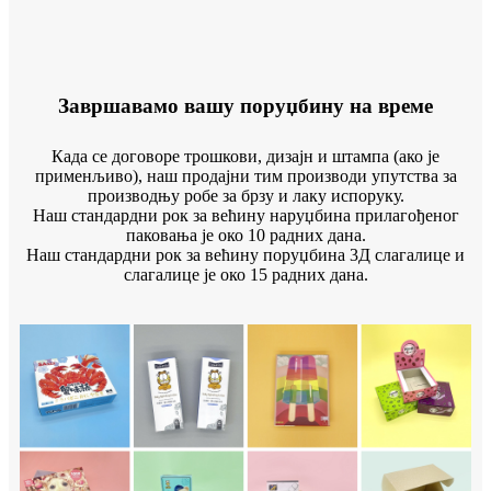
Завршавамо вашу поруџбину на време
Када се договоре трошкови, дизајн и штампа (ако је
применљиво), наш продајни тим производи упутства за
производњу робе за брзу и лаку испоруку.
Наш стандардни рок за већину наруџбина прилагођеног
паковања је око 10 радних дана.
Наш стандардни рок за већину поруџбина 3Д слагалице и
слагалице је око 15 радних дана.