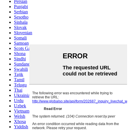
Persian
Punjabi
Serbian
Sesotho
Sinhala
Slovak
Slovenian
Somali
Samoan
Scots Gaelic
Shona
Sindhi
Sundanese
Swahili
Tajik
Tamil
Telugu
Thai
Ukrainian
Urdu
Uzbek
Vietnamese
Welsh
Xhosa
Yiddish