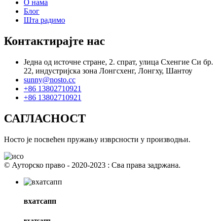
О нама
Блог
Шта радимо
Контактирајте нас
Једна од источне стране, 2. спрат, улица Схенгие Си бр.
22, индустријска зона Лонгсхенг, Лонгху, Шантоу
sunny@nosto.cc
+86 13802710921
+86 13802710921
САГЛАСНОСТ
Носто је посвећен пружању изврсности у производњи.
© Ауторско право - 2020-2023 : Сва права задржана.
вхатсапп
вхатсапп