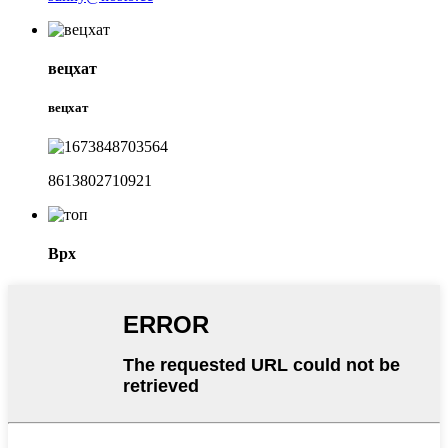
вецхат
вецхат
8613802710921
Врх