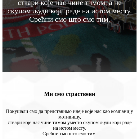
ствари које нас чине тимом, а не
скупом људи који раде на истом месту.
Срећни смо што смо тим.
Ми смо страствени
Покушали смо да представимо идеје које нас као компанију
мотивишу,
ствари које нас чине тимом уместо скупом људи који раде
на истом месту.
Срећни смо што смо тим.