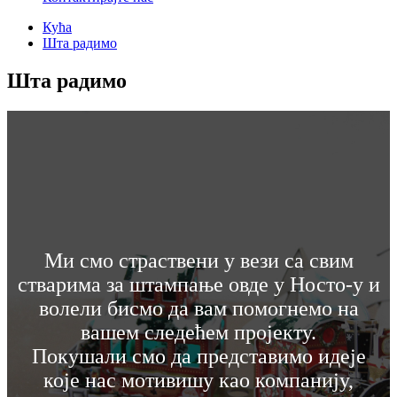
Кућа
Шта радимо
Шта радимо
Ми смо страствени у вези са свим
стварима за штампање овде у Носто-у и
волели бисмо да вам помогнемо на
вашем следећем пројекту.
Покушали смо да представимо идеје
које нас мотивишу као компанију,