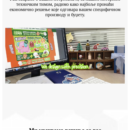
техничким тимом, радимо како најбоље пронаћи
економично решење које одговара вашем специфичном
производу и буџету.