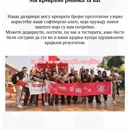
Ми креирамо решења за вас
Наши дизајнери могу креирати бројне прототипне узорке
користећи наше софтверске алате, који пружају нивое
заштите који су вам потребни.
Можете додирнути, осетити, па чак и тестирати, како бисте
били сигурни да сте ви и ваши крајњи купци одушевљени
крајњим резултатом.