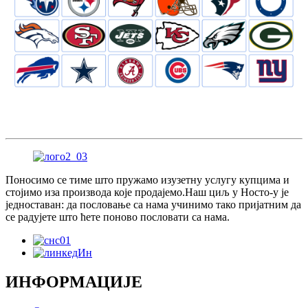
Поносимо се тиме што пружамо изузетну услугу купцима и
стојимо иза производа које продајемо.Наш циљ у Носто-у је
једноставан: да пословање са нама учинимо тако пријатним да
се радујете што ћете поново пословати са нама.
ИНФОРМАЦИЈЕ