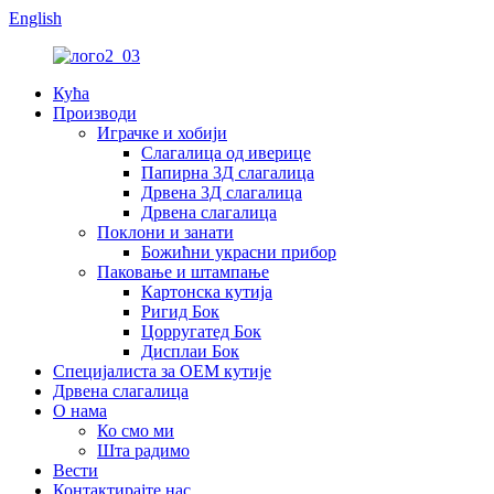
English
Кућа
Производи
Играчке и хобији
Слагалица од иверице
Папирна 3Д слагалица
Дрвена 3Д слагалица
Дрвена слагалица
Поклони и занати
Божићни украсни прибор
Паковање и штампање
Картонска кутија
Ригид Бок
Цорругатед Бок
Дисплаи Бок
Специјалиста за ОЕМ кутије
Дрвена слагалица
О нама
Ко смо ми
Шта радимо
Вести
Контактирајте нас