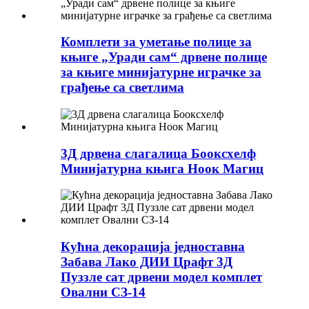
Комплети за уметање полице за
књиге „Уради сам“ дрвене полице
за књиге минијатурне играчке за
грађење са светлима
3Д дрвена слагалица Бооксхелф
Минијатурна књига Ноок Магиц
Кућна декорација једноставна
Забава Лако ДИИ Црафт 3Д
Пуззле сат дрвени модел комплет
Овални СЗ-14