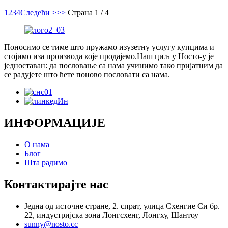
1
2
3
4
Следећи >
>>
Страна 1 / 4
Поносимо се тиме што пружамо изузетну услугу купцима и
стојимо иза производа које продајемо.Наш циљ у Носто-у је
једноставан: да пословање са нама учинимо тако пријатним да
се радујете што ћете поново пословати са нама.
ИНФОРМАЦИЈЕ
О нама
Блог
Шта радимо
Контактирајте нас
Једна од источне стране, 2. спрат, улица Схенгие Си бр.
22, индустријска зона Лонгсхенг, Лонгху, Шантоу
sunny@nosto.cc