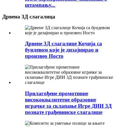
штампању...
Дрвена 3Д слагалица
Дрвене 3Д слагалице Кочија са
бундевом које је дизајнирао и
произвео Носто
Прилагођене промотивне
висококвалитетне образовне
играчке за склапање Игре ДИИ 3Д
познате грађевинске слагалице