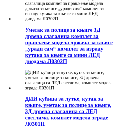
Уметак за полице за књиге 3Д
дрвена слагалица комплет за
прављење модела држача за књиге
„уради сам“ комплет за израду
кутака за књиге са мини ЛЕД
диодама Л0302П
ДИИ кућица за лутке, кутак за
књиге, уметак за полице за књиге,
3Д дрвена слагалица са ЛЕД
светлима, комплет модела зграде
Л0301П