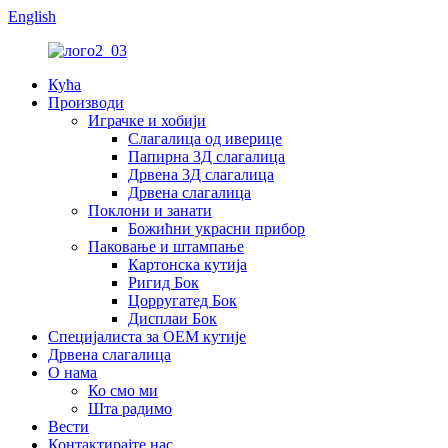
English
Кућа
Производи
Играчке и хобији
Слагалица од иверице
Папирна 3Д слагалица
Дрвена 3Д слагалица
Дрвена слагалица
Поклони и занати
Божићни украсни прибор
Паковање и штампање
Картонска кутија
Ригид Бок
Цорругатед Бок
Дисплаи Бок
Специјалиста за ОЕМ кутије
Дрвена слагалица
О нама
Ко смо ми
Шта радимо
Вести
Контактирајте нас