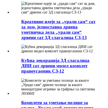
Креативне идеје за „уради сам“ сат
за дом, једноставна дрвена
уметничка дела „уради сам“
дрвени сат 3Д слагалица СЗ-13
Кућна декорација 3Д слагалица
ДИИ сат дрвени модел комплет
правоугаоник СЗ-12
Комплети за уметање полице за
књиге „Уради сам“ дрвене полице