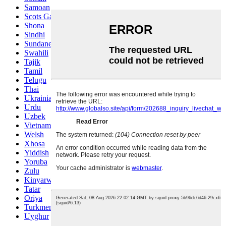
Samoan
Scots Gaelic
Shona
Sindhi
Sundanese
Swahili
Tajik
Tamil
Telugu
Thai
Ukrainian
Urdu
Uzbek
Vietnamese
Welsh
Xhosa
Yiddish
Yoruba
Zulu
Kinyarwanda
Tatar
Oriya
Turkmen
Uyghur