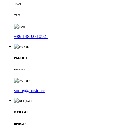
тел
тел
+86 13802710921
емаил
емаил
sunny@nosto.cc
вецхат
вецхат