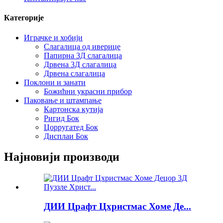
Категорије
Играчке и хобији
Слагалица од иверице
Папирна 3Д слагалица
Дрвена 3Д слагалица
Дрвена слагалица
Поклони и занати
Божићни украсни прибор
Паковање и штампање
Картонска кутија
Ригид Бок
Цорругатед Бок
Дисплаи Бок
Најновији производи
ДИИ Црафт Цхристмас Хоме Де...