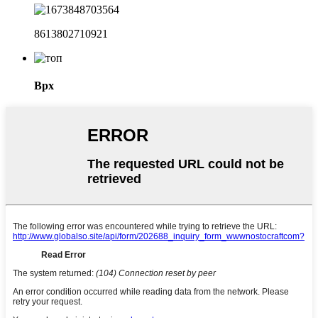
8613802710921
Врх