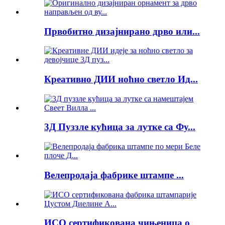
Првобитно дизајнирано дрво или...
Креативно ДИИ ноћно светло Ид...
3Д Пуззле кућица за лутке са Фу...
Велепродаја фабрике штампе ...
ИСО сертификована чињеница о