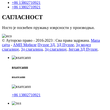
+86 13802710921
+86 13802710921
САГЛАСНОСТ
Носто је посвећен пружању изврсности у производњи.
© Ауторско право - 2016-2023 : Сва права задржана.
Мапа
сајта
-
АМП Мобиле
Пуззле 3Д
,
3Д Пуззле
,
3д модел
слагалице
,
3д слагалица
,
3д слагалице
,
Јигсав 3Д Пуззле
,
вхатсапп
вхатсапп
+86 13802710921