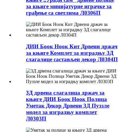
за књиге минијатурне играчке за
грађење са светлима Л0306П
ДИИ Боок Ноок Кит Дрвени држач
за књиге Комплет за изградњу 3Д
слагалице састављен декор Л0304П
3Д дрвена слагалица држач за
књиге ДИИ Боок Ноок Полица
Уметак Декор Дрвени 3Д Пуззле
модел за изградњу комплет
Л0303П